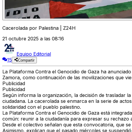
Cacerolada por Palestina | Z24H
21 octubre 2025 a las 08:16
Equipo Editorial
15
Compartir
La
Plataforma Contra el Genocidio de Gaza
ha anunciado 
Zamora
, como continuación de las movilizaciones que vie
Publicidad
Publicidad
Según informa la organización, la decisión de
trasladar l
ciudadana. La cacerolada se enmarca en la serie de acto
solidaridad con el pueblo palestino
.
La
Plataforma Contra el Genocidio de Gaza
está integrad
común:
reunir a la ciudadanía para expresar su rechazo a 
Desde el colectivo señalan que esta convocatoria, que
se
Asimismo, explican que
el pasado miércoles se suspendió 