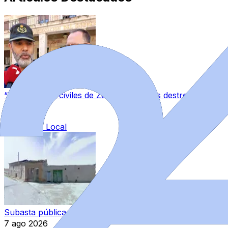
“Los guardias civiles de Zamora estamos destrozados”: l
7 ago 2026
|
Categoría:
Local
Subasta pública de bienes del Estado en Zamora: varios in
7 ago 2026