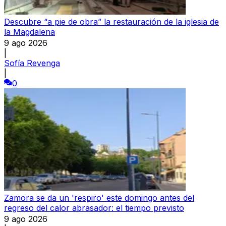
Descubre “a pie de obra” la restauración de la iglesia de
la Magdalena
9 ago 2026
|
Sofía Revenga
|
0
Zamora se da un 'respiro' este domingo antes del
regreso del calor abrasador: el tiempo previsto
9 ago 2026