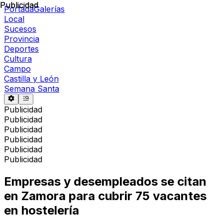
Publicidad
Publicidad
Portada
Galerías
Local
Sucesos
Provincia
Deportes
Cultura
Campo
Castilla y León
Semana Santa
Publicidad
Publicidad
Publicidad
Publicidad
Publicidad
Publicidad
Empresas y desempleados se citan
en Zamora para cubrir 75 vacantes
en hostelería