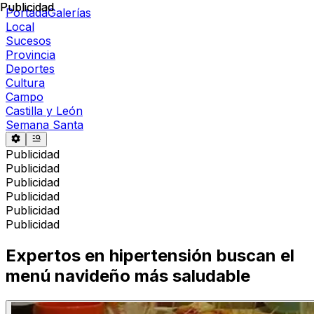
Publicidad
Publicidad
Portada
Galerías
Local
Sucesos
Provincia
Deportes
Cultura
Campo
Castilla y León
Semana Santa
Publicidad
Publicidad
Publicidad
Publicidad
Publicidad
Publicidad
Expertos en hipertensión buscan el
menú navideño más saludable