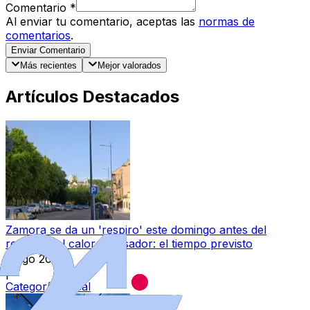
Comentario
*
Al enviar tu comentario, aceptas las
normas de
comentarios
.
Enviar Comentario
Más recientes
Mejor valorados
Artículos Destacados
Zamora se da un 'respiro' este domingo antes del
regreso del calor abrasador: el tiempo previsto
9 ago 2026
|
Categoría:
Local