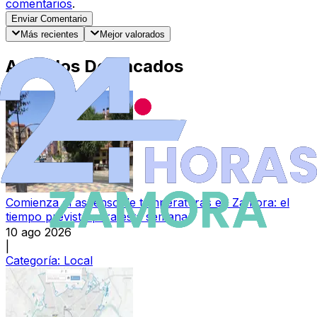
comentarios
.
Enviar Comentario
Más recientes
Mejor valorados
Artículos Destacados
Comienza el ascenso de temperaturas en Zamora: el
tiempo previsto para esta semana
10 ago 2026
|
Categoría:
Local