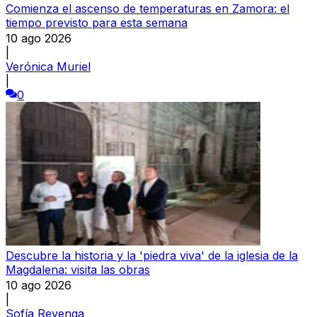
Comienza el ascenso de temperaturas en Zamora: el
tiempo previsto para esta semana
10 ago 2026
|
Verónica Muriel
|
0
Descubre la historia y la 'piedra viva' de la iglesia de la
Magdalena: visita las obras
10 ago 2026
|
Sofía Revenga