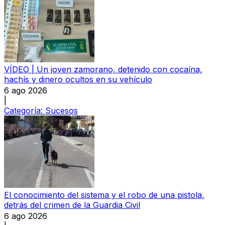
VÍDEO | Un joven zamorano, detenido con cocaína,
hachís y dinero ocultos en su vehículo
6 ago 2026
|
Categoría:
Sucesos
El conocimiento del sistema y el robo de una pistola,
detrás del crimen de la Guardia Civil
6 ago 2026