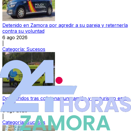
Detenido en Zamora por agredir a su pareja y reternerla
contra su voluntad
6 ago 2026
|
Categoría:
Sucesos
Dos heridos tras colisionar un camión y un turismo en la
N-525
6 ago 2026
|
Categoría:
Sucesos