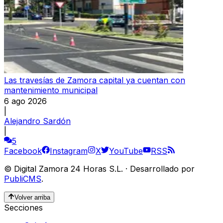
Las travesías de Zamora capital ya cuentan con
mantenimiento municipal
6 ago 2026
|
Alejandro Sardón
|
5
Facebook
Instagram
X
YouTube
RSS
©
Digital Zamora 24 Horas S.L.
·
Desarrollado por
PubliCMS
.
Volver arriba
Secciones