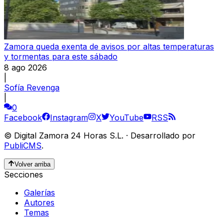
Zamora queda exenta de avisos por altas temperaturas
y tormentas para este sábado
8 ago 2026
|
Sofía Revenga
|
0
Facebook
Instagram
X
YouTube
RSS
©
Digital Zamora 24 Horas S.L.
·
Desarrollado por
PubliCMS
.
Volver arriba
Secciones
Galerías
Autores
Temas