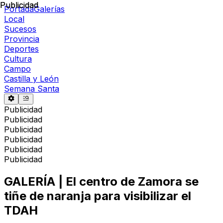
Publicidad
Publicidad
Portada
Galerías
Local
Sucesos
Provincia
Deportes
Cultura
Campo
Castilla y León
Semana Santa
Publicidad
Publicidad
Publicidad
Publicidad
Publicidad
Publicidad
GALERÍA | El centro de Zamora se
tiñe de naranja para visibilizar el
TDAH