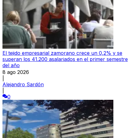
El tejido empresarial zamorano crece un 0,2% y se
superan los 41.200 asalariados en el primer semestre
del año
8 ago 2026
|
Alejandro Sardón
|
0