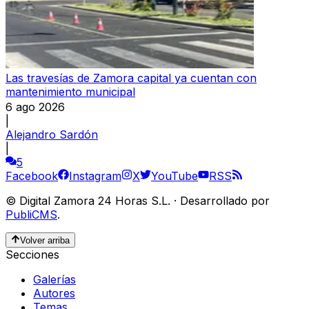
Las travesías de Zamora capital ya cuentan con
mantenimiento municipal
6 ago 2026
|
Alejandro Sardón
|
5
Facebook
Instagram
X
YouTube
RSS
©
Digital Zamora 24 Horas S.L.
·
Desarrollado por
PubliCMS
.
Volver arriba
Secciones
Galerías
Autores
Temas