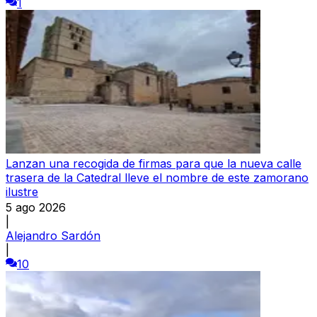
1
Lanzan una recogida de firmas para que la nueva calle
trasera de la Catedral lleve el nombre de este zamorano
ilustre
5 ago 2026
|
Alejandro Sardón
|
10