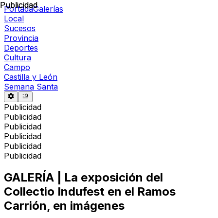
Publicidad
Publicidad
Portada
Galerías
Local
Sucesos
Provincia
Deportes
Cultura
Campo
Castilla y León
Semana Santa
Publicidad
Publicidad
Publicidad
Publicidad
Publicidad
Publicidad
GALERÍA | La exposición del
Collectio Indufest en el Ramos
Carrión, en imágenes