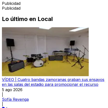
Publicidad
Publicidad
Lo último en
Local
VÍDEO | Cuatro bandas zamoranas graban sus ensayos
en las salas del estadio para promocionar el recurso
5 ago 2026
|
Sofía Revenga
|