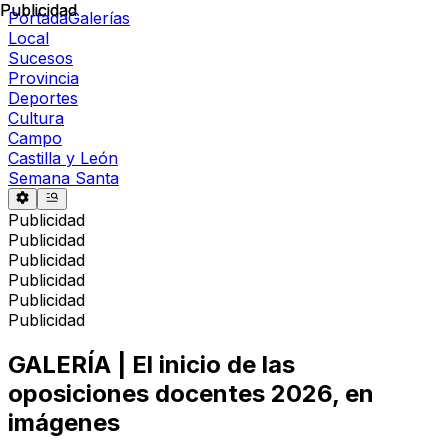
Publicidad
Publicidad
Portada
Galerías
Local
Sucesos
Provincia
Deportes
Cultura
Campo
Castilla y León
Semana Santa
Publicidad
Publicidad
Publicidad
Publicidad
Publicidad
Publicidad
GALERÍA | El inicio de las
oposiciones docentes 2026, en
imágenes