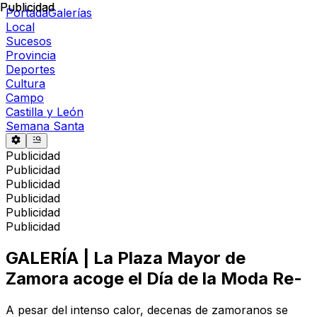
Publicidad
Publicidad
Portada
Galerías
Local
Sucesos
Provincia
Deportes
Cultura
Campo
Castilla y León
Semana Santa
Publicidad
Publicidad
Publicidad
Publicidad
Publicidad
Publicidad
GALERÍA | La Plaza Mayor de
Zamora acoge el Día de la Moda Re-
A pesar del intenso calor, decenas de zamoranos se