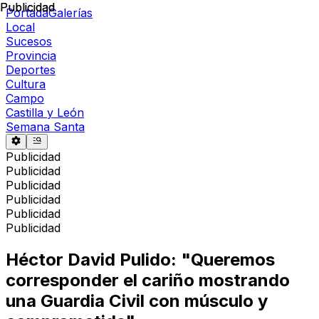
Publicidad
Publicidad
Portada
Galerías
Local
Sucesos
Provincia
Deportes
Cultura
Campo
Castilla y León
Semana Santa
Publicidad
Publicidad
Publicidad
Publicidad
Publicidad
Publicidad
Héctor David Pulido: "Queremos
corresponder el cariño mostrando
una Guardia Civil con músculo y