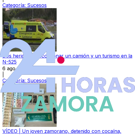
Categoría:
Sucesos
Dos heridos tras colisionar un camión y un turismo en la
N-525
6 ago 2026
|
Categoría:
Sucesos
VÍDEO | Un joven zamorano, detenido con cocaína,