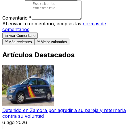
Comentario
*
Al enviar tu comentario, aceptas las
normas de
comentarios
.
Enviar Comentario
Más recientes
Mejor valorados
Artículos Destacados
Detenido en Zamora por agredir a su pareja y reternerla
contra su voluntad
6 ago 2026
|