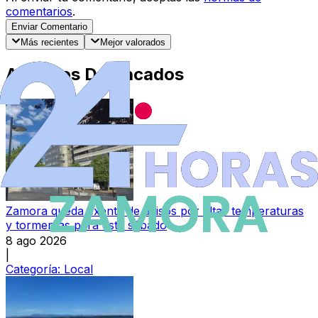
comentarios
.
Enviar Comentario
Más recientes
Mejor valorados
Artículos Destacados
Zamora queda exenta de avisos por altas temperaturas
y tormentas para este sábado
8 ago 2026
|
Categoría:
Local