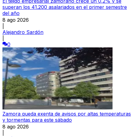
El tejido empresarial zamorano crece un 0,2% y se
superan los 41.200 asalariados en el primer semestre
del año
8 ago 2026
|
Alejandro Sardón
|
0
Zamora queda exenta de avisos por altas temperaturas
y tormentas para este sábado
8 ago 2026
|