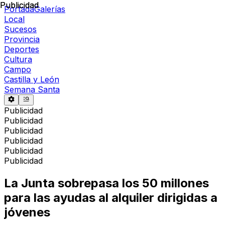
Publicidad
Publicidad
Portada
Galerías
Local
Sucesos
Provincia
Deportes
Cultura
Campo
Castilla y León
Semana Santa
Publicidad
Publicidad
Publicidad
Publicidad
Publicidad
Publicidad
La Junta sobrepasa los 50 millones
para las ayudas al alquiler dirigidas a
jóvenes