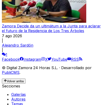
Zamora Decide da un ultimátum a la Junta para aclarar
el futuro de la Residencia de Los Tres Árboles
7 ago 2026
|
Alejandro Sardón
|
1
Facebook
Instagram
X
YouTube
RSS
©
Digital Zamora 24 Horas S.L.
·
Desarrollado por
PubliCMS
.
Volver arriba
Secciones
Galerías
Autores
Temas