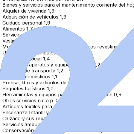
Bienes y servicios para el mantenimiento corriente del hog
Alquiler de vivienda 1,9
Adquisición de vehículos 1,9
Cuidado personal 1,9
Alimentos 1,7
Servicios de telefonía y fax 1,7
Vestido 1,6
Muebles y accesorios, alfombras y otros revestimientos d
Utilización de vehículos personales 1,5
Protección social 1,4
Productos, aparatos y equipos médicos 1,2
Servicios de transporte 1,2
Aparatos domésticos 1,1
Prensa, libros y artículos de papelería 1,0
Paquetes turísticos 1,0
Herramientas y equipos para el hogar y el jardín 0,9
Otros servicios n.c.o.p. 0,7
Artículos textiles para el hogar 0,6
Enseñanza Infantil y Primaria 0,6
Calzado y sus reparaciones 0,5
Servicios ambulatorios 0,5
Conservación y reparación de la vivienda 0,3