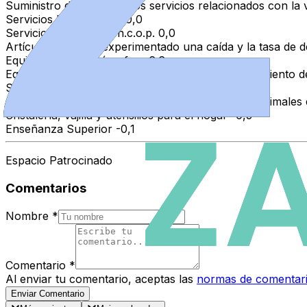
Suministro de agua y otros servicios relacionados con la 
Servicios hospitalarios 0,0
Servicios financieros n.c.o.p. 0,0
Artículos que han experimentado una caída y la tasa de 
Equipos de telefonía y fax -6,6
Equipos audiovisuales, fotográficos y de procesamiento d
Servicios de alojamiento -1,9
Otros artículos y equipos para ocio, jardinería y animales
Cristalería, vajilla y utensilios para el hogar -0,3
Enseñanza Superior -0,1
Espacio Patrocinado
Comentarios
Nombre
*
Comentario
*
Al enviar tu comentario, aceptas las
normas de comentar
Enviar Comentario