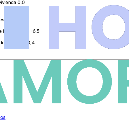
vivienda 0,0
descenso
e información -6,5
 domésticos -0,4
ios
.