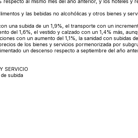
 respecto al mismo mes del año anterior,
y los
hoteles y r
limentos y las bebidas no alcohólicas
y
otros bienes y serv
con una subida de un 1,9%, el
transporte
con un increment
nto del 1,6%, el
vestido y calzado
con un 1,4% más, aunque
ciones
con un aumento del 1,1%, la
sanidad
con subidas d
 precios de los bienes y servicios pormenorizada por subg
mentado un descenso respecto a septiembre del año anter
Y SERVICIO
 de subida