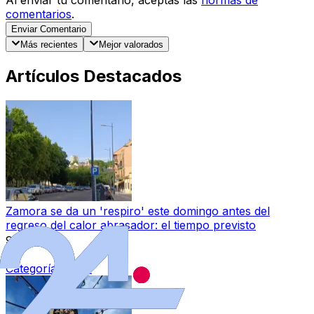
comentarios
.
Enviar Comentario
Más recientes
Mejor valorados
Artículos Destacados
Zamora se da un 'respiro' este domingo antes del
regreso del calor abrasador: el tiempo previsto
9 ago 2026
|
Categoría:
Local