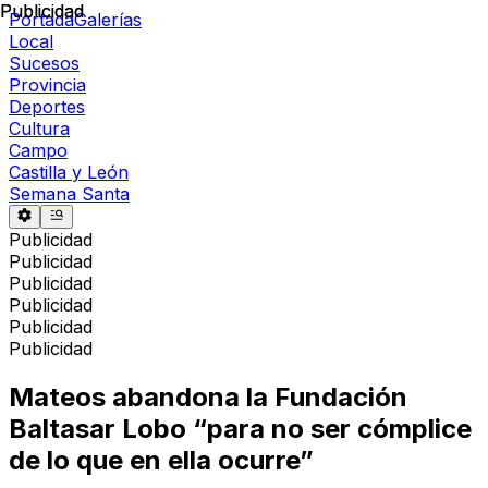
Publicidad
Publicidad
Portada
Galerías
Local
Sucesos
Provincia
Deportes
Cultura
Campo
Castilla y León
Semana Santa
Publicidad
Publicidad
Publicidad
Publicidad
Publicidad
Publicidad
Mateos abandona la Fundación
Baltasar Lobo “para no ser cómplice
de lo que en ella ocurre”