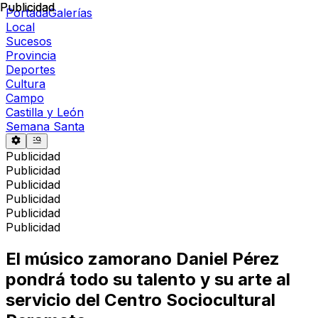
Publicidad
Publicidad
Portada
Galerías
Local
Sucesos
Provincia
Deportes
Cultura
Campo
Castilla y León
Semana Santa
Publicidad
Publicidad
Publicidad
Publicidad
Publicidad
Publicidad
El músico zamorano Daniel Pérez
pondrá todo su talento y su arte al
servicio del Centro Sociocultural