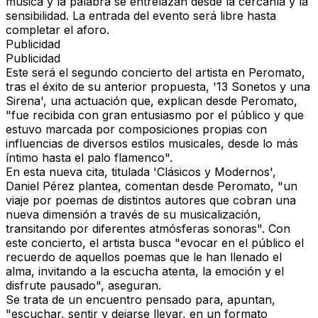
música y la palabra se entrelazan desde la cercanía y la
sensibilidad.
La entrada del evento será libre hasta
completar el aforo.
Publicidad
Publicidad
Este será el segundo concierto del artista en Peromato,
tras el éxito de su anterior propuesta
, '13 Sonetos y una
Sirena', una actuación que, explican desde Peromato,
"fue recibida con gran entusiasmo por el público y que
estuvo marcada por composiciones propias con
influencias de diversos estilos musicales, desde lo más
íntimo hasta el palo flamenco".
En esta nueva cita, titulada 'Clásicos y Modernos',
Daniel Pérez plantea, comentan desde Peromato, "un
viaje por poemas de distintos autores que cobran una
nueva dimensión a través de su musicalización,
transitando por diferentes atmósferas sonoras".
Con
este concierto, el artista busca "evocar en el público el
recuerdo de aquellos poemas que le han llenado el
alma, invitando a la escucha atenta, la emoción y el
disfrute pausado", aseguran.
Se trata de un encuentro pensado para, apuntan,
"escuchar, sentir y dejarse llevar, en un formato