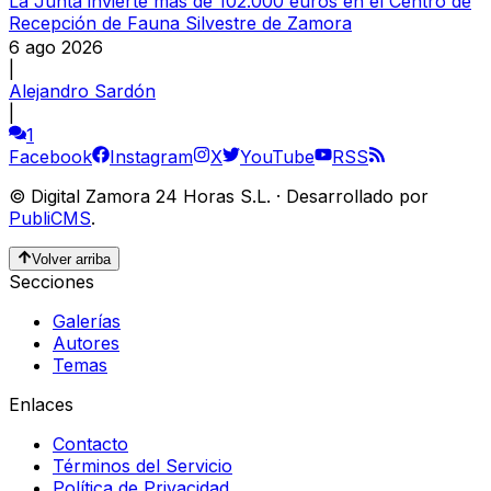
La Junta invierte más de 102.000 euros en el Centro de
Recepción de Fauna Silvestre de Zamora
6 ago 2026
|
Alejandro Sardón
|
1
Facebook
Instagram
X
YouTube
RSS
©
Digital Zamora 24 Horas S.L.
·
Desarrollado por
PubliCMS
.
Volver arriba
Secciones
Galerías
Autores
Temas
Enlaces
Contacto
Términos del Servicio
Política de Privacidad