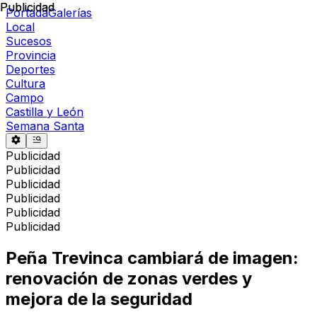
Publicidad
Publicidad
Portada
Galerías
Local
Sucesos
Provincia
Deportes
Cultura
Campo
Castilla y León
Semana Santa
Publicidad
Publicidad
Publicidad
Publicidad
Publicidad
Publicidad
Peña Trevinca cambiará de imagen:
renovación de zonas verdes y
mejora de la seguridad