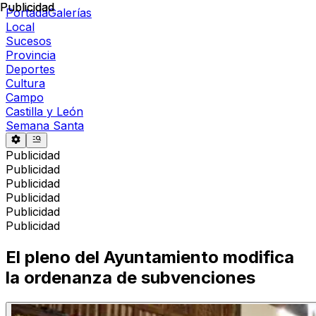
Publicidad
Publicidad
Portada
Galerías
Local
Sucesos
Provincia
Deportes
Cultura
Campo
Castilla y León
Semana Santa
Publicidad
Publicidad
Publicidad
Publicidad
Publicidad
Publicidad
El pleno del Ayuntamiento modifica
la ordenanza de subvenciones