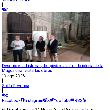
|
0
Descubre la historia y la 'piedra viva' de la iglesia de la
Magdalena: visita las obras
10 ago 2026
|
Sofía Revenga
|
0
Facebook
Instagram
X
YouTube
RSS
©
Digital Zamora 24 Horas S.L.
·
Desarrollado por