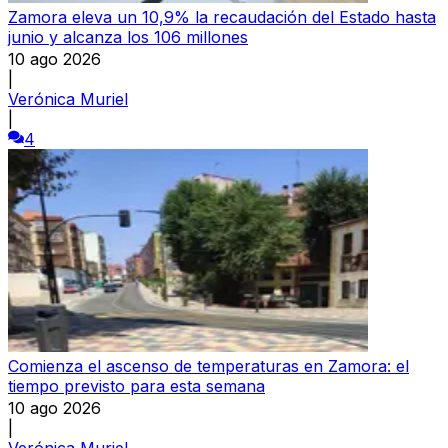
Zamora eleva un 10,9% la recaudación del Estado hasta
junio y alcanza los 106 millones
10 ago 2026
|
Verónica Muriel
|
4
Comienza el ascenso de temperaturas en Zamora: el
tiempo previsto para esta semana
10 ago 2026
|
Verónica Muriel