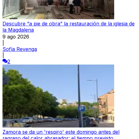
Descubre “a pie de obra” la restauración de la iglesia de
la Magdalena
9 ago 2026
|
Sofía Revenga
|
2
Zamora se da un 'respiro' este domingo antes del
regreso del calor abrasador: el tiempo previsto