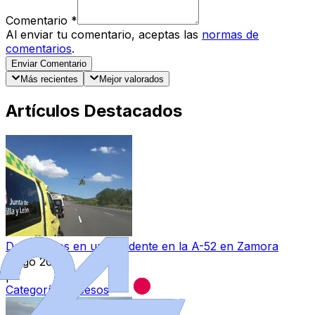
Comentario
*
Al enviar tu comentario, aceptas las
normas de
comentarios
.
Enviar Comentario
Más recientes
Mejor valorados
Artículos Destacados
Dos heridos en un accidente en la A-52 en Zamora
9 ago 2026
|
Categoría:
Sucesos