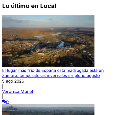
Lo último en
Local
El lugar más frío de España esta madrugada está en
Zamora: temperaturas invernales en pleno agosto
9 ago 2026
|
Verónica Muriel
|
0