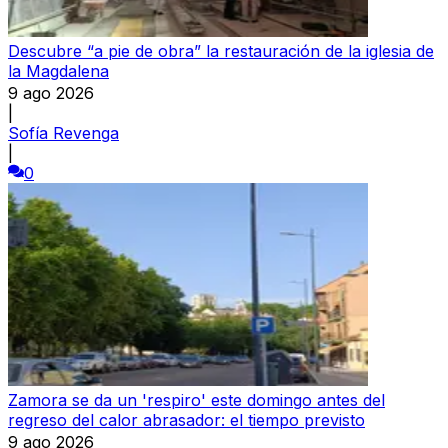
Descubre “a pie de obra” la restauración de la iglesia de
la Magdalena
9 ago 2026
|
Sofía Revenga
|
0
Zamora se da un 'respiro' este domingo antes del
regreso del calor abrasador: el tiempo previsto
9 ago 2026