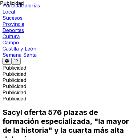
Publicidad
Publicidad
Portada
Galerías
Local
Sucesos
Provincia
Deportes
Cultura
Campo
Castilla y León
Semana Santa
Publicidad
Publicidad
Publicidad
Publicidad
Publicidad
Publicidad
Sacyl oferta 576 plazas de
formación especializada, "la mayor
de la historia" y la cuarta más alta