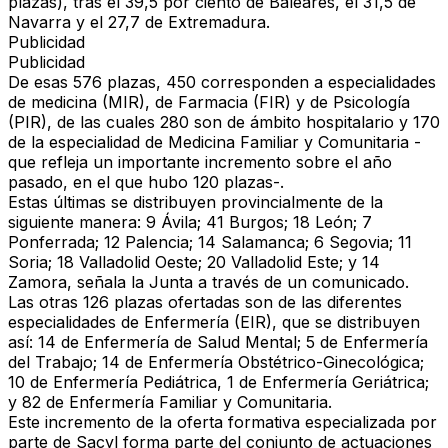
plazas), tras el 39,5 por ciento de Baleares, el 31,5 de
Navarra y el 27,7 de Extremadura.
Publicidad
Publicidad
De esas 576 plazas, 450 corresponden a especialidades
de medicina (MIR), de Farmacia (FIR) y de Psicología
(PIR), de las cuales 280 son de ámbito hospitalario y 170
de la especialidad de Medicina Familiar y Comunitaria -
que refleja un importante incremento sobre el año
pasado, en el que hubo 120 plazas-.
Estas últimas se distribuyen provincialmente de la
siguiente manera: 9 Ávila; 41 Burgos; 18 León; 7
Ponferrada; 12 Palencia; 14 Salamanca; 6 Segovia; 11
Soria; 18 Valladolid Oeste; 20 Valladolid Este; y 14
Zamora, señala la Junta a través de un comunicado.
Las otras 126 plazas ofertadas son de las diferentes
especialidades de Enfermería (EIR), que se distribuyen
así: 14 de Enfermería de Salud Mental; 5 de Enfermería
del Trabajo; 14 de Enfermería Obstétrico-Ginecológica;
10 de Enfermería Pediátrica, 1 de Enfermería Geriátrica;
y 82 de Enfermería Familiar y Comunitaria.
Este incremento de la oferta formativa especializada por
parte de Sacyl forma parte del conjunto de actuaciones