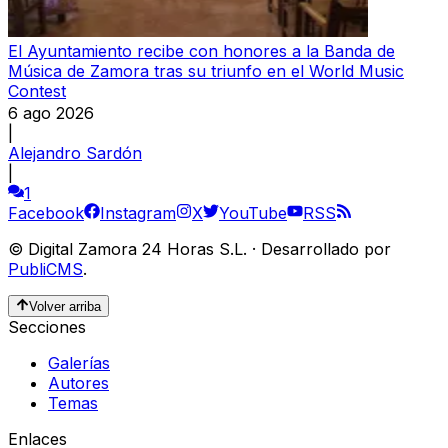
El Ayuntamiento recibe con honores a la Banda de
Música de Zamora tras su triunfo en el World Music
Contest
6 ago 2026
|
Alejandro Sardón
|
1
Facebook
Instagram
X
YouTube
RSS
©
Digital Zamora 24 Horas S.L.
·
Desarrollado por
PubliCMS
.
Volver arriba
Secciones
Galerías
Autores
Temas
Enlaces