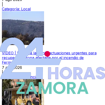
|
Categoría:
Local
VÍDEO | Exigen a la Junta actuaciones urgentes para
recuperar la zona afectada por el incendio de
Fermoselle
7 ago 2026
|
Categoría:
Provincia