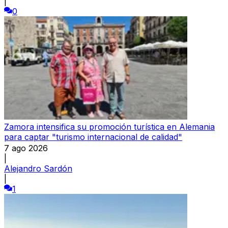
|
0
Zamora intensifica su promoción turística en Alemania
para captar "turismo internacional de calidad"
7 ago 2026
|
Alejandro Sardón
|
1