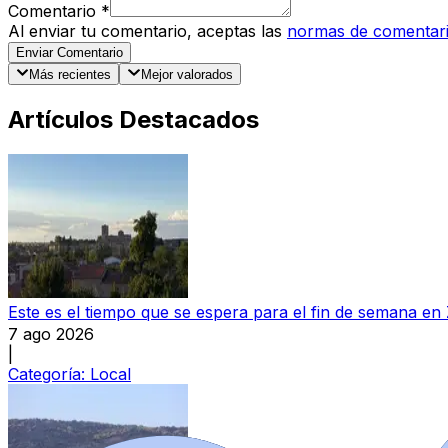
Comentario
*
Al enviar tu comentario, aceptas las
normas de comentar
Enviar Comentario
Más recientes
Mejor valorados
Artículos Destacados
Este es el tiempo que se espera para el fin de semana e
7 ago 2026
|
Categoría:
Local