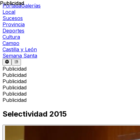
Publicidad
Publicidad
Portada
Galerías
Local
Sucesos
Provincia
Deportes
Cultura
Campo
Castilla y León
Semana Santa
Publicidad
Publicidad
Publicidad
Publicidad
Publicidad
Publicidad
Selectividad 2015