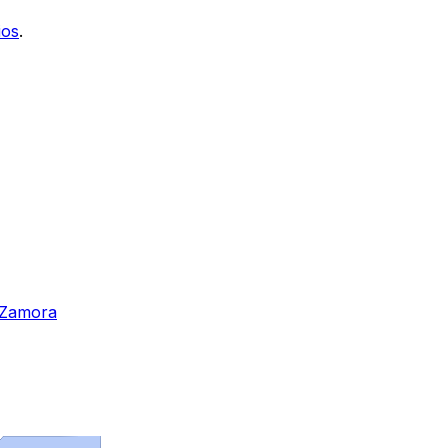
ios
.
n Zamora