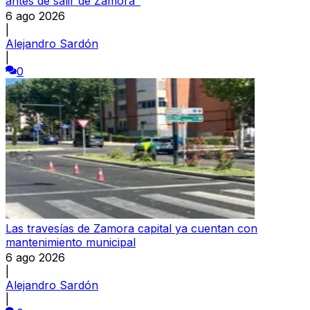
antes de salir de Zamora"
6 ago 2026
|
Alejandro Sardón
|
0
Las travesías de Zamora capital ya cuentan con
mantenimiento municipal
6 ago 2026
|
Alejandro Sardón
|