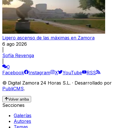
Ligero ascenso de las máximas en Zamora
6 ago 2026
|
Sofía Revenga
|
0
Facebook
Instagram
X
YouTube
RSS
©
Digital Zamora 24 Horas S.L.
·
Desarrollado por
PubliCMS
.
Volver arriba
Secciones
Galerías
Autores
Temas