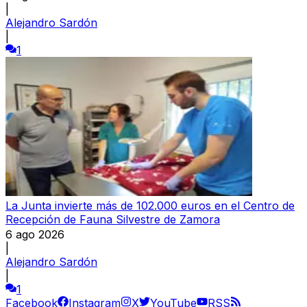
|
Alejandro Sardón
|
1
La Junta invierte más de 102.000 euros en el Centro de
Recepción de Fauna Silvestre de Zamora
6 ago 2026
|
Alejandro Sardón
|
1
Facebook
Instagram
X
YouTube
RSS