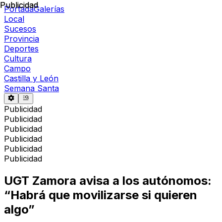
Publicidad
Publicidad
Portada
Galerías
Local
Sucesos
Provincia
Deportes
Cultura
Campo
Castilla y León
Semana Santa
Publicidad
Publicidad
Publicidad
Publicidad
Publicidad
Publicidad
UGT Zamora avisa a los autónomos:
“Habrá que movilizarse si quieren
algo”