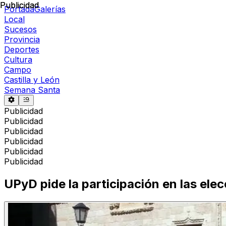
Publicidad
Publicidad
Portada
Galerías
Local
Sucesos
Provincia
Deportes
Cultura
Campo
Castilla y León
Semana Santa
Publicidad
Publicidad
Publicidad
Publicidad
Publicidad
Publicidad
UPyD pide la participación en las elec