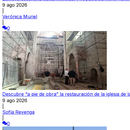
9 ago 2026
|
Verónica Muriel
|
0
Descubre “a pie de obra” la restauración de la iglesia de
9 ago 2026
|
Sofía Revenga
|
0