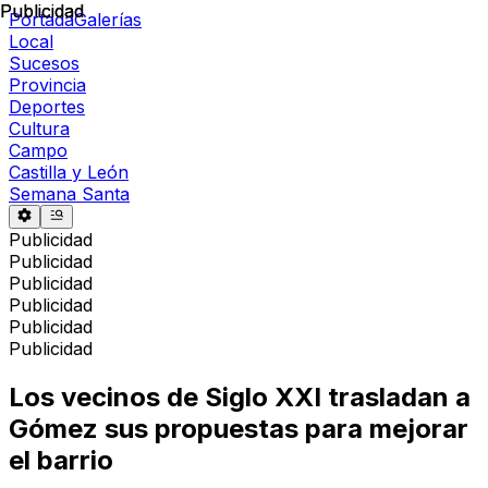
Publicidad
Publicidad
Portada
Galerías
Local
Sucesos
Provincia
Deportes
Cultura
Campo
Castilla y León
Semana Santa
Publicidad
Publicidad
Publicidad
Publicidad
Publicidad
Publicidad
Los vecinos de Siglo XXI trasladan a
Gómez sus propuestas para mejorar
el barrio