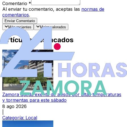
Comentario
*
Al enviar tu comentario, aceptas las
normas de
comentarios
.
Enviar Comentario
Más recientes
Mejor valorados
Artículos Destacados
Zamora queda exenta de avisos por altas temperaturas
y tormentas para este sábado
8 ago 2026
|
Categoría:
Local