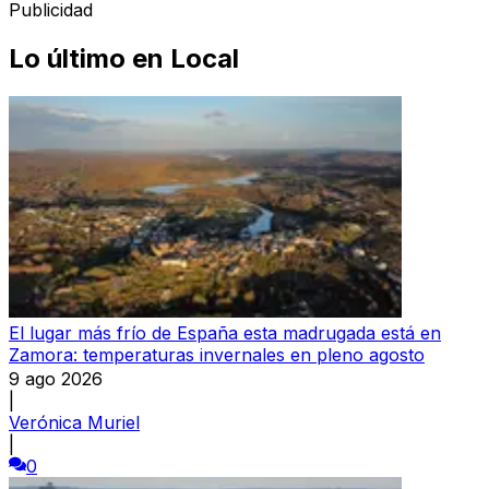
Publicidad
Lo último en
Local
El lugar más frío de España esta madrugada está en
Zamora: temperaturas invernales en pleno agosto
9 ago 2026
|
Verónica Muriel
|
0