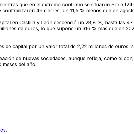
 mientras que en el extremo contrario se situaron
Soria (24
e contabilizaron
46 cierres
, un
11,5 % menos
que en agosto
pital
en Castilla y León descendió un
28,8 %
, hasta las
47
millones de euros
, lo que supone un
316 % más
que en 202
s de capital
por un valor total de
2,22 millones de euros
, 
reación de nuevas sociedades
, aunque refleja, como el con
s meses del año.
ios
.