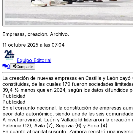
Empresas, creación. Archivo.
11 octubre 2025 a las 07:04
Equipo Editorial
0
Compartir
La creación de nuevas empresas en
Castilla y León
cayó
constituidas
, de las cuales
179 fueron sociedades limitada
39,4 % menos
que en 2024, según los datos difundidos p
Publicidad
Publicidad
En el conjunto nacional, la constitución de empresas au
peor dato autonómico
, siendo una de las seis comunidade
A nivel provincial,
León y Valladolid
lideraron la creació
Palencia (12)
,
Ávila (7)
,
Segovia (6)
y
Soria (4)
.
En cuanto al
capital suscrito
,
Zamora
registró una invers