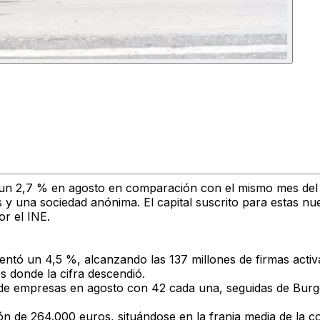
 un
2,7 % en agosto
en comparación con el mismo mes del a
s
y
una sociedad anónima
. El capital suscrito para estas 
or el
INE
.
mentó un
4,5 %
, alcanzando las
137 millones de firmas activ
s donde la cifra descendió.
n de empresas en agosto con
42 cada una
, seguidas de
Burg
ión de
264.000 euros
, situándose en la franja media de la