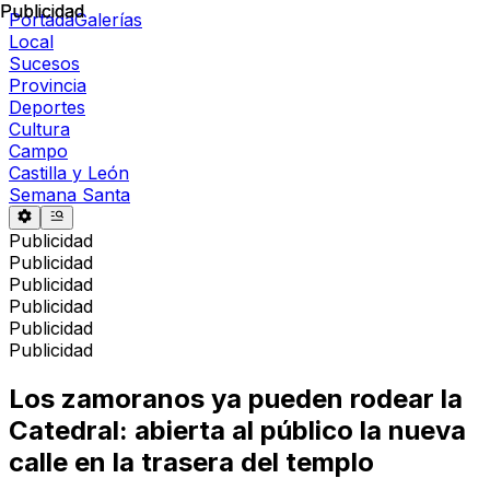
Publicidad
Publicidad
Portada
Galerías
Local
Sucesos
Provincia
Deportes
Cultura
Campo
Castilla y León
Semana Santa
Publicidad
Publicidad
Publicidad
Publicidad
Publicidad
Publicidad
Los zamoranos ya pueden rodear la
Catedral: abierta al público la nueva
calle en la trasera del templo