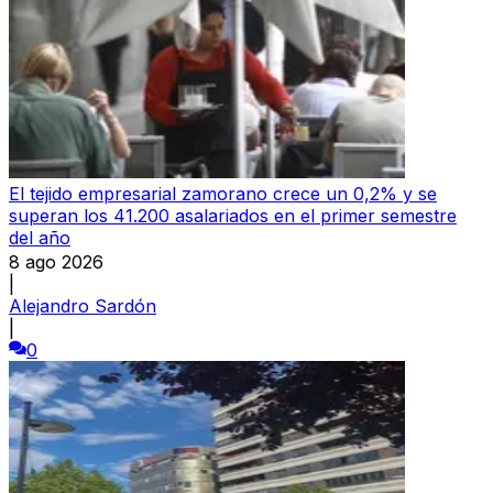
El tejido empresarial zamorano crece un 0,2% y se
superan los 41.200 asalariados en el primer semestre
del año
8 ago 2026
|
Alejandro Sardón
|
0