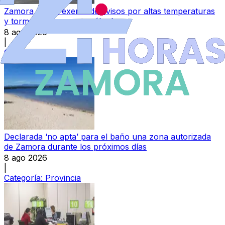
Zamora queda exenta de avisos por altas temperaturas
y tormentas para este sábado
8 ago 2026
|
Categoría:
Local
Declarada ‘no apta’ para el baño una zona autorizada
de Zamora durante los próximos días
8 ago 2026
|
Categoría:
Provincia