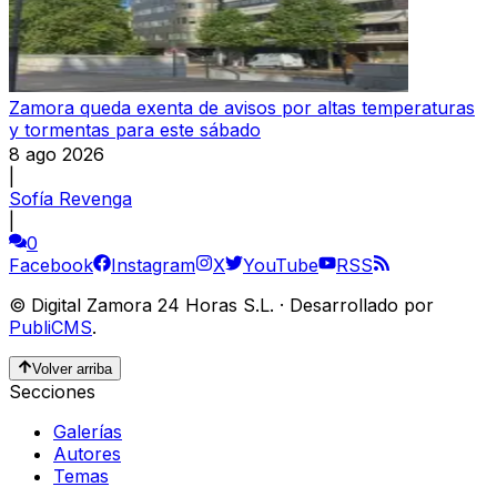
Zamora queda exenta de avisos por altas temperaturas
y tormentas para este sábado
8 ago 2026
|
Sofía Revenga
|
0
Facebook
Instagram
X
YouTube
RSS
©
Digital Zamora 24 Horas S.L.
·
Desarrollado por
PubliCMS
.
Volver arriba
Secciones
Galerías
Autores
Temas