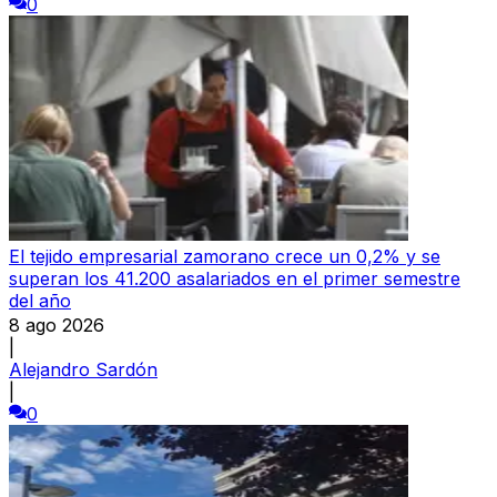
0
El tejido empresarial zamorano crece un 0,2% y se
superan los 41.200 asalariados en el primer semestre
del año
8 ago 2026
|
Alejandro Sardón
|
0