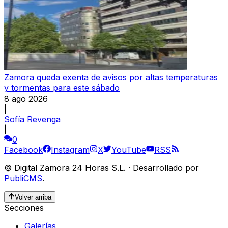
Zamora queda exenta de avisos por altas temperaturas
y tormentas para este sábado
8 ago 2026
|
Sofía Revenga
|
0
Facebook
Instagram
X
YouTube
RSS
©
Digital Zamora 24 Horas S.L.
·
Desarrollado por
PubliCMS
.
Volver arriba
Secciones
Galerías