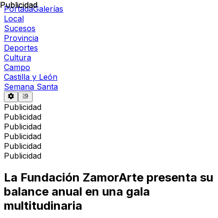
Publicidad
Publicidad
Portada
Galerías
Local
Sucesos
Provincia
Deportes
Cultura
Campo
Castilla y León
Semana Santa
Publicidad
Publicidad
Publicidad
Publicidad
Publicidad
Publicidad
La Fundación ZamorArte presenta su
balance anual en una gala
multitudinaria