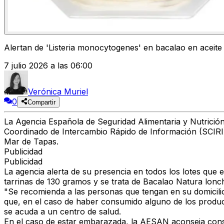
Alertan de 'Listeria monocytogenes' en bacalao en aceit
7 julio 2026 a las 06:00
Verónica Muriel
0
Compartir
La
Agencia Española de Seguridad Alimentaria y Nutrici
Coordinado de Intercambio Rápido de Información (SCIRI
Mar de Tapas
.
Publicidad
Publicidad
La agencia alerta de su presencia en
todos los lotes que 
tarrinas de 130 gramos
y se trata de
Bacalao Natura lonc
"Se recomienda a las personas que tengan en su domicilio
que,
en el caso de haber consumido alguno de los producto
se acuda
a un centro de salud
.
En el caso de
estar embarazada
, la AESAN aconseja cons