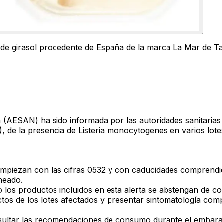
e de girasol procedente de España de la marca La Mar de 
ón (AESAN)
ha sido informada por las autoridades sanitarias
)
, de la
presencia de
Listeria monocytogenes
en varios lot
empiezan con las cifras 0532
y con
caducidades comprendida
heado
.
 los productos incluidos en esta alerta se abstengan de c
s de los lotes afectados y presentar sintomatología compat
ultar las
recomendaciones de consumo durante el embar