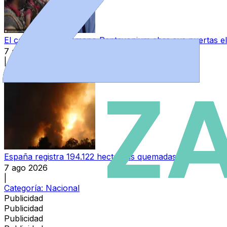
El campamento romano Pentavonium abre sus puertas el
7 ago 2026
|
Categoría:
Provincia
España registra 194.122 hectáreas quemadas, casi seis v
7 ago 2026
|
Categoría:
Nacional
Publicidad
Publicidad
Publicidad