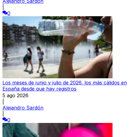
Alejandro Sardón
|
0
Los meses de junio y julio de 2026, los más cálidos en
España desde que hay registros
5 ago 2026
|
Alejandro Sardón
|
0