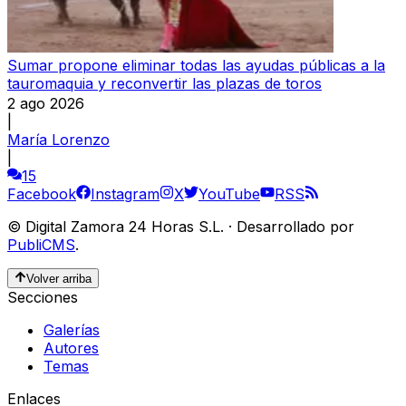
Sumar propone eliminar todas las ayudas públicas a la
tauromaquia y reconvertir las plazas de toros
2 ago 2026
|
María Lorenzo
|
15
Facebook
Instagram
X
YouTube
RSS
©
Digital Zamora 24 Horas S.L.
·
Desarrollado por
PubliCMS
.
Volver arriba
Secciones
Galerías
Autores
Temas
Enlaces