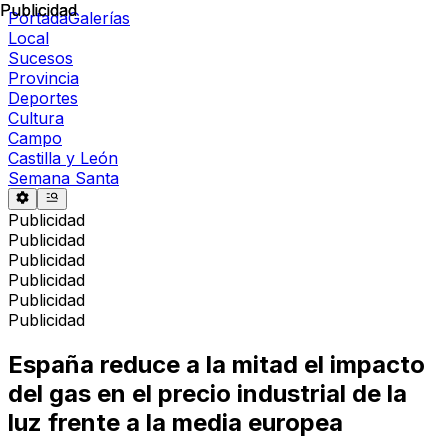
Publicidad
Publicidad
Portada
Galerías
Local
Sucesos
Provincia
Deportes
Cultura
Campo
Castilla y León
Semana Santa
Publicidad
Publicidad
Publicidad
Publicidad
Publicidad
Publicidad
España reduce a la mitad el impacto
del gas en el precio industrial de la
luz frente a la media europea