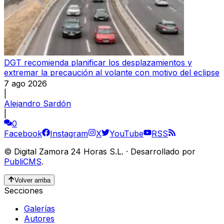
DGT recomienda planificar los desplazamientos y
extremar la precaución al volante con motivo del eclipse
7 ago 2026
|
Alejandro Sardón
|
0
Facebook
Instagram
X
YouTube
RSS
©
Digital Zamora 24 Horas S.L.
·
Desarrollado por
PubliCMS
.
Volver arriba
Secciones
Galerías
Autores