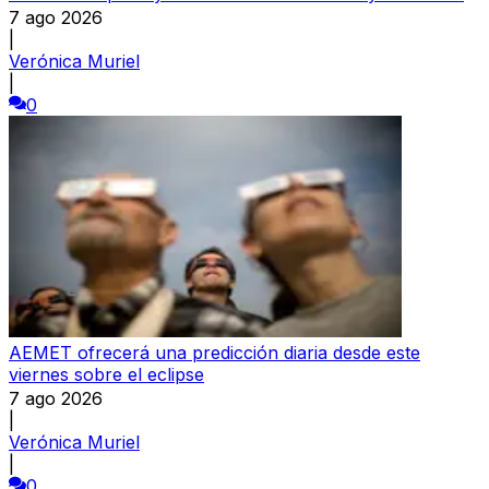
7 ago 2026
|
Verónica Muriel
|
0
AEMET ofrecerá una predicción diaria desde este
viernes sobre el eclipse
7 ago 2026
|
Verónica Muriel
|
0