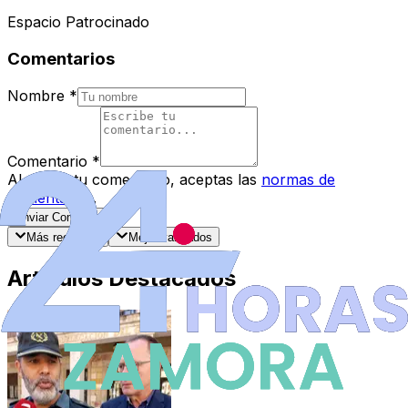
Espacio Patrocinado
Comentarios
Nombre
*
Comentario
*
Al enviar tu comentario, aceptas las
normas de
comentarios
.
Enviar Comentario
Más recientes
Mejor valorados
Artículos Destacados