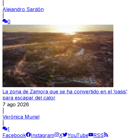
|
Alejandro Sardón
|
0
La zona de Zamora que se ha convertido en el ‘oasis’
para escapar del calor
7 ago 2026
|
Verónica Muriel
|
1
Facebook
Instagram
X
YouTube
RSS