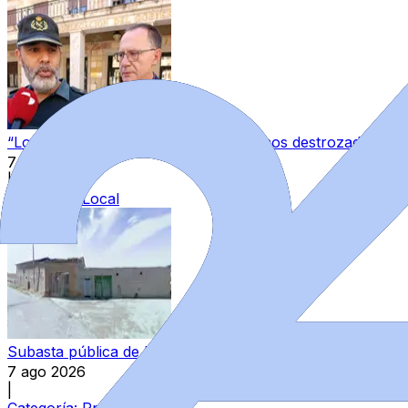
“Los guardias civiles de Zamora estamos destrozados”: l
7 ago 2026
|
Categoría:
Local
Subasta pública de bienes del Estado en Zamora: varios in
7 ago 2026
|