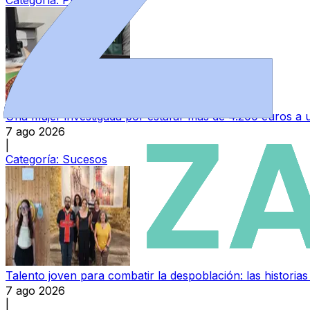
Categoría:
Provincia
Una mujer investigada por estafar más de 4.200 euros 
7 ago 2026
|
Categoría:
Sucesos
Talento joven para combatir la despoblación: las histori
7 ago 2026
|