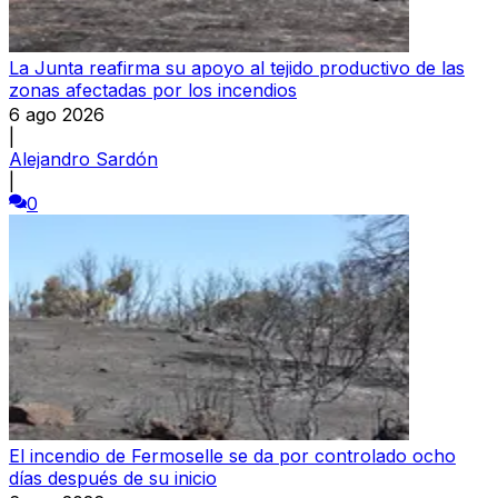
La Junta reafirma su apoyo al tejido productivo de las
zonas afectadas por los incendios
6 ago 2026
|
Alejandro Sardón
|
0
El incendio de Fermoselle se da por controlado ocho
días después de su inicio