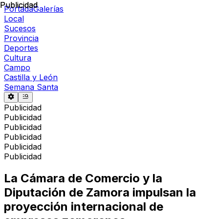
Publicidad
Publicidad
Portada
Galerías
Local
Sucesos
Provincia
Deportes
Cultura
Campo
Castilla y León
Semana Santa
Publicidad
Publicidad
Publicidad
Publicidad
Publicidad
Publicidad
La Cámara de Comercio y la
Diputación de Zamora impulsan la
proyección internacional de