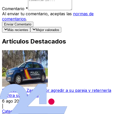
Comentario
*
Al enviar tu comentario, aceptas las
normas de
comentarios
.
Enviar Comentario
Más recientes
Mejor valorados
Artículos Destacados
Detenido en Zamora por agredir a su pareja y reternerla
contra su voluntad
6 ago 2026
|
Categoría:
Sucesos