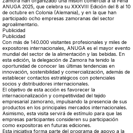
Zamora
han organizado una
misión comercial a la Feria
ANUGA 2025
, que celebra su
XXXVIII Edición del 8 al 10
de octubre en Colonia (Alemania)
, y en la que han
participado
ocho empresas zamoranas del sector
agroalimentario
.
Publicidad
Publicidad
Con
más de 140.000 visitantes profesionales
y
miles de
expositores internacionales
,
ANUGA
es el
mayor evento
mundial del sector de la alimentación y las bebidas
. En
esta edición, la
delegación de Zamora
ha tenido la
oportunidad de
conocer las últimas tendencias en
innovación, sostenibilidad y comercialización
, además de
establecer contactos estratégicos con potenciales
socios y distribuidores internacionales
.
El
objetivo de esta acción
es
favorecer la
internacionalización y competitividad del tejido
empresarial zamorano
, impulsando la presencia de sus
productos en los
principales mercados internacionales
.
Asimismo, esta visita
servirá de estímulo
para que las
empresas participantes consideren su
participación
como expositoras en futuras ediciones
.
Esta iniciativa
forma parte del programa de apoyo a la