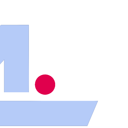
ios
.
del calor abrasador: el tiempo previsto