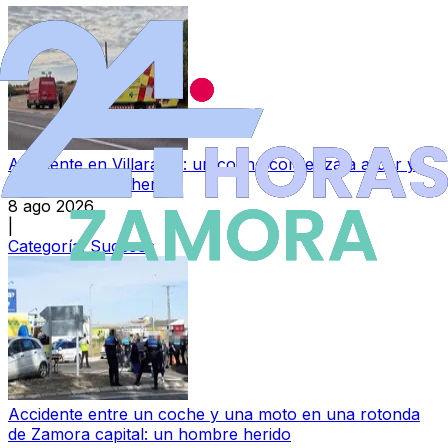
Accidente en Villaralbo: un coche comienza a arder y
hay un hombre herido
8 ago 2026
|
Categoría:
Sucesos
Accidente entre un coche y una moto en una rotonda
de Zamora capital: un hombre herido