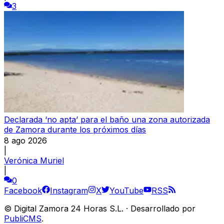
3
Declarada ‘no apta’ para el baño una zona autorizada
de Zamora durante los próximos días
8 ago 2026
|
Verónica Muriel
|
0
Facebook
Instagram
X
YouTube
RSS
©
Digital Zamora 24 Horas S.L.
·
Desarrollado por
PubliCMS
.