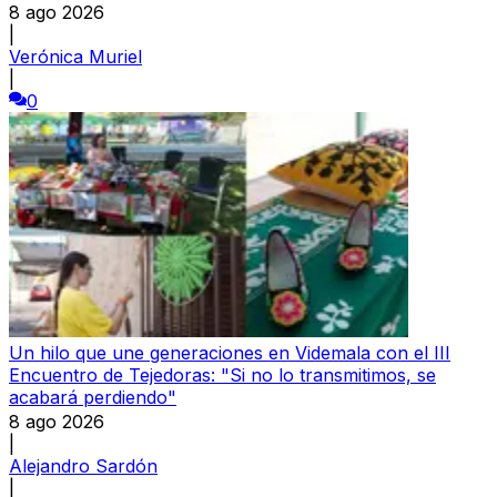
8 ago 2026
|
Verónica Muriel
|
0
Un hilo que une generaciones en Videmala con el III
Encuentro de Tejedoras: "Si no lo transmitimos, se
acabará perdiendo"
8 ago 2026
|
Alejandro Sardón
|