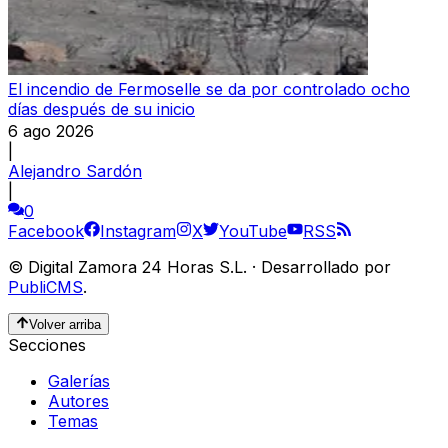
El incendio de Fermoselle se da por controlado ocho
días después de su inicio
6 ago 2026
|
Alejandro Sardón
|
0
Facebook
Instagram
X
YouTube
RSS
©
Digital Zamora 24 Horas S.L.
·
Desarrollado por
PubliCMS
.
Volver arriba
Secciones
Galerías
Autores
Temas