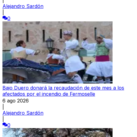
Alejandro Sardón
|
0
Bajo Duero donará la recaudación de este mes a los
afectados por el incendio de Fermoselle
6 ago 2026
|
Alejandro Sardón
|
0