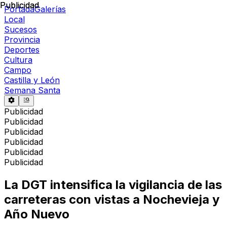
Publicidad
Publicidad
Portada
Galerías
Local
Sucesos
Provincia
Deportes
Cultura
Campo
Castilla y León
Semana Santa
Publicidad
Publicidad
Publicidad
Publicidad
Publicidad
Publicidad
La DGT intensifica la vigilancia de las
carreteras con vistas a Nochevieja y
Año Nuevo