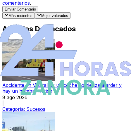
comentarios
.
Enviar Comentario
Más recientes
Mejor valorados
Artículos Destacados
Accidente en Villaralbo: un coche comienza a arder y
hay un hombre herido
8 ago 2026
|
Categoría:
Sucesos