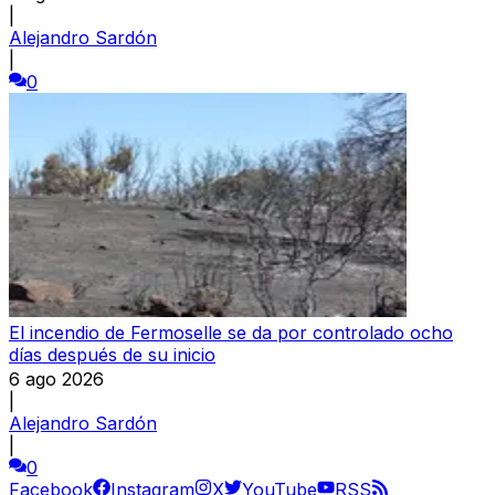
|
Alejandro Sardón
|
0
El incendio de Fermoselle se da por controlado ocho
días después de su inicio
6 ago 2026
|
Alejandro Sardón
|
0
Facebook
Instagram
X
YouTube
RSS