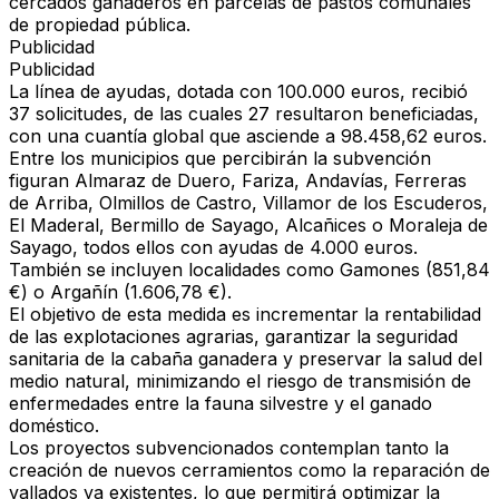
cercados ganaderos en parcelas de pastos comunales
de propiedad pública.
Publicidad
Publicidad
La línea de ayudas, dotada con
100.000 euros
, recibió
37 solicitudes, de las cuales 27 resultaron beneficiadas,
con una cuantía global que asciende a
98.458,62 euros
.
Entre los municipios que percibirán la subvención
figuran Almaraz de Duero, Fariza, Andavías, Ferreras
de Arriba, Olmillos de Castro, Villamor de los Escuderos,
El Maderal, Bermillo de Sayago, Alcañices o Moraleja de
Sayago, todos ellos con ayudas de
4.000 euros
.
También se incluyen localidades como Gamones (851,84
€) o Argañín (1.606,78 €).
El objetivo de esta medida es
incrementar la rentabilidad
de las explotaciones agrarias, garantizar la seguridad
sanitaria de la cabaña ganadera y preservar la salud del
medio natural
, minimizando el riesgo de transmisión de
enfermedades entre la fauna silvestre y el ganado
doméstico.
Los proyectos subvencionados contemplan tanto la
creación de nuevos cerramientos como la reparación de
vallados ya existentes, lo que permitirá optimizar la