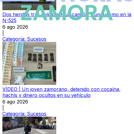
Dos heridos tras colisionar un camión y un turismo en la
N-525
6 ago 2026
|
Categoría:
Sucesos
VÍDEO | Un joven zamorano, detenido con cocaína,
hachís y dinero ocultos en su vehículo
6 ago 2026
|
Categoría:
Sucesos