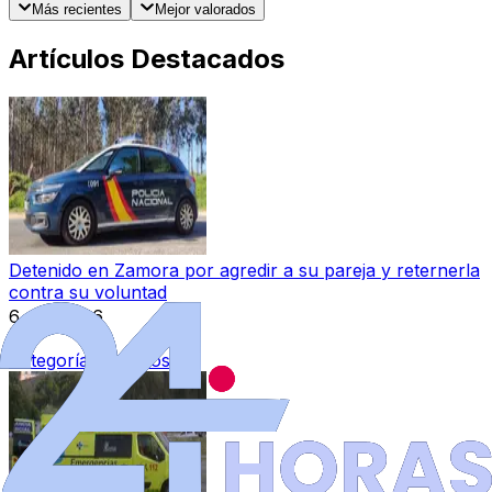
Más recientes
Mejor valorados
Artículos Destacados
Detenido en Zamora por agredir a su pareja y reternerla
contra su voluntad
6 ago 2026
|
Categoría:
Sucesos