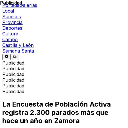
Publicidad
Publicidad
Portada
Galerías
Local
Sucesos
Provincia
Deportes
Cultura
Campo
Castilla y León
Semana Santa
Publicidad
Publicidad
Publicidad
Publicidad
Publicidad
Publicidad
La Encuesta de Población Activa
registra 2.300 parados más que
hace un año en Zamora