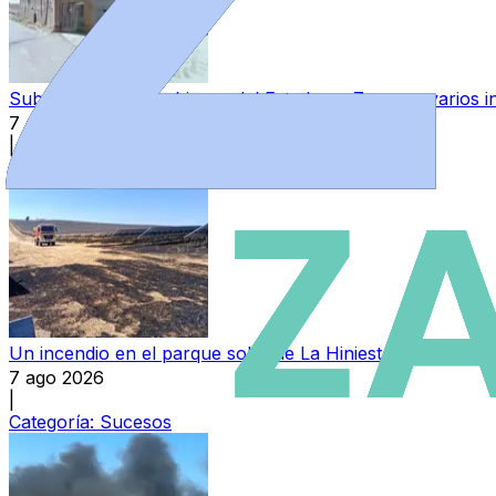
Subasta pública de bienes del Estado en Zamora: varios in
7 ago 2026
|
Categoría:
Provincia
Un incendio en el parque solar de La Hiniesta hace saltar
7 ago 2026
|
Categoría:
Sucesos