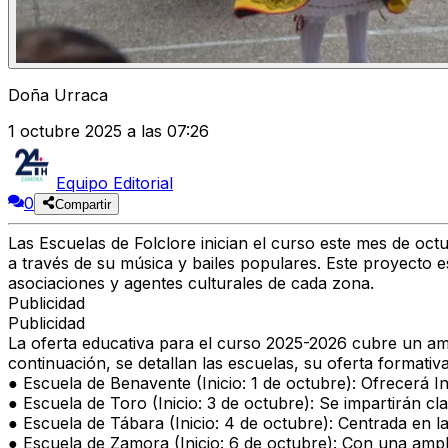
Doña Urraca
1 octubre 2025 a las 07:26
Equipo Editorial
0
Compartir
Las Escuelas de Folclore
inician el curso este mes de oct
a través de su música y bailes populares. Este proyecto e
asociaciones y agentes culturales de cada zona.
Publicidad
Publicidad
La oferta educativa para el curso 2025-2026
cubre un amp
continuación, se detallan las escuelas, su oferta formati
●
Escuela de Benavente (Inicio: 1 de octubre):
Ofrecerá In
●
Escuela de Toro (Inicio: 3 de octubre):
Se impartirán cl
●
Escuela de Tábara (Inicio: 4 de octubre)
: Centrada en l
●
Escuela de Zamora (Inicio: 6 de octubre):
Con una amplia