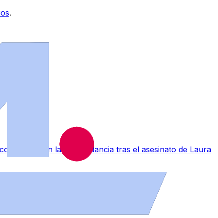
ios
.
a conmoción en la Comandancia tras el asesinato de Laura