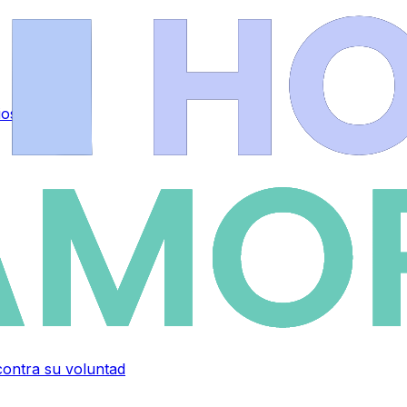
ios
.
contra su voluntad