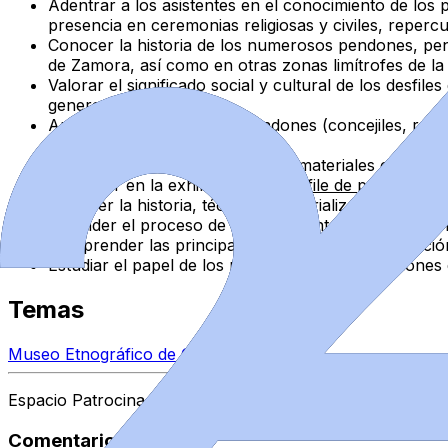
Adentrar a los asistentes en el conocimiento de lo
presencia en ceremonias religiosas y civiles, reperc
Conocer la historia
de los numerosos pendones, pendo
de Zamora, así como en otras zonas limítrofes de la 
Valorar el
significado social y cultural
de los desfile
generaciones.
Analizar las tipologías
de pendones (concejiles, relig
textil.
Dar a conocer la estructura, los materiales constitut
Participar
en la exhibición y el
desfile de pendones
po
Conocer la
historia, técnica y materialización
de los 
Entender el
proceso de diseño, montaje e instalació
Comprender las
principales técnicas de conservación
Estudiar el papel de los pendoneros y los pendones 
Temas
Museo Etnográfico de Castilla y León
Espacio Patrocinado
Comentarios