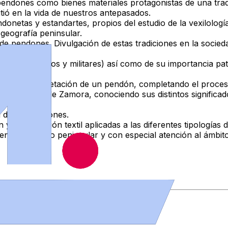
s pendones como
bienes
materiales
protagonistas de una trad
utió en la vida de nuestros antepasados.
netas y estandartes, propios del estudio de la vexilologí
geografía peninsular.
s de pendones. Divulgación de estas tradiciones en la socied
iosos, históricos y militares) así como de su importancia p
ivos e interpretación
de un pendón, completando el proceso
r la ciudad de Zamora, conociendo sus distintos significa
pendones.
n
de los pendones.
 y restauración textil
aplicadas a las diferentes tipologías
en el contexto peninsular y con especial atención
al ámbi