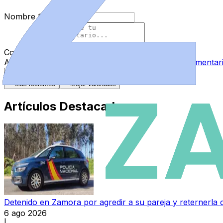
Nombre
*
Comentario
*
Al enviar tu comentario, aceptas las
normas de comentar
Enviar Comentario
Más recientes
Mejor valorados
Artículos Destacados
Detenido en Zamora por agredir a su pareja y reternerla 
6 ago 2026
|