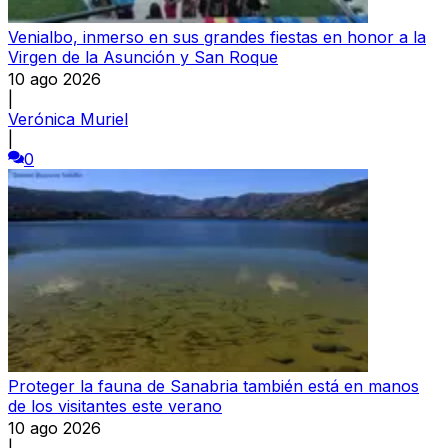
Venialbo, inmerso en sus grandes fiestas en honor a la
Virgen de la Asunción y San Roque
10 ago 2026
|
Verónica Muriel
|
0
Proteger la fauna de Sanabria también está en manos
de los visitantes este verano
10 ago 2026
|