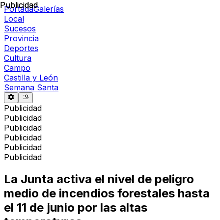
Publicidad
Publicidad
Portada
Galerías
Local
Sucesos
Provincia
Deportes
Cultura
Campo
Castilla y León
Semana Santa
Publicidad
Publicidad
Publicidad
Publicidad
Publicidad
Publicidad
La Junta activa el nivel de peligro
medio de incendios forestales hasta
el 11 de junio por las altas