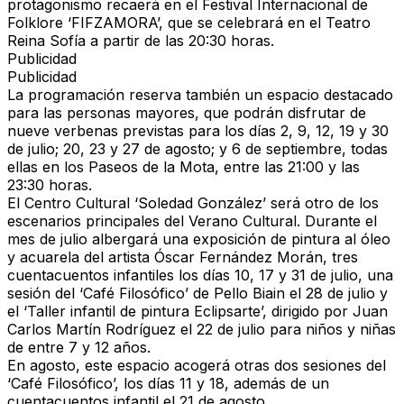
protagonismo recaerá en el
Festival Internacional de
Folklore ‘FIFZAMORA’
, que se celebrará en el
Teatro
Reina Sofía
a partir de las
20:30 horas
.
Publicidad
Publicidad
La programación reserva también un espacio destacado
para las
personas mayores
, que podrán disfrutar de
nueve verbenas
previstas para los días
2, 9, 12, 19 y 30
de julio; 20, 23 y 27 de agosto; y 6 de septiembre
, todas
ellas en los
Paseos de la Mota
, entre las
21:00 y las
23:30 horas
.
El
Centro Cultural ‘Soledad González’
será otro de los
escenarios principales del Verano Cultural. Durante el
mes de julio albergará una
exposición de pintura al óleo
y acuarela del artista Óscar Fernández Morán
, tres
cuentacuentos infantiles
los días
10, 17 y 31 de julio
, una
sesión del
‘Café Filosófico’
de
Pello Biain
el
28 de julio
y
el
‘Taller infantil de pintura Eclipsarte’
, dirigido por
Juan
Carlos Martín Rodríguez
el
22 de julio
para niños y niñas
de entre
7 y 12 años
.
En agosto, este espacio acogerá otras
dos sesiones del
‘Café Filosófico’
, los días
11 y 18
, además de un
cuentacuentos infantil
el
21 de agosto
.