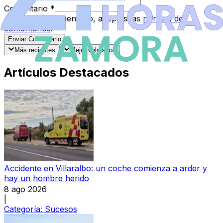
Comentario
*
Al enviar tu comentario, aceptas las
normas de
comentarios
.
Enviar Comentario
Más recientes
Mejor valorados
Artículos Destacados
Accidente en Villaralbo: un coche comienza a arder y
hay un hombre herido
8 ago 2026
|
Categoría:
Sucesos