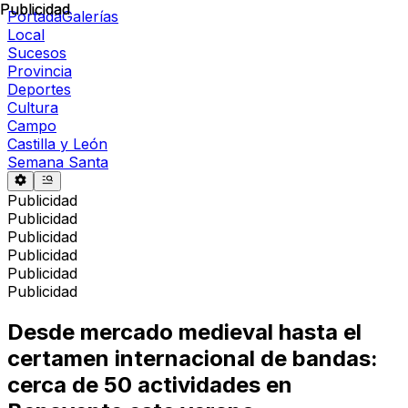
Publicidad
Publicidad
Portada
Galerías
Local
Sucesos
Provincia
Deportes
Cultura
Campo
Castilla y León
Semana Santa
Publicidad
Publicidad
Publicidad
Publicidad
Publicidad
Publicidad
Desde mercado medieval hasta el
certamen internacional de bandas:
cerca de 50 actividades en