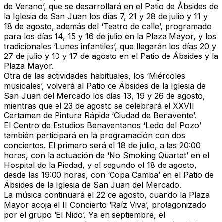
de Verano’
, que se desarrollará en el
Patio de Ábsides de
la Iglesia de San Juan
los días
7, 21 y 28 de julio y 11 y
18 de agosto
, además del
‘Teatro de calle’
, programado
para los días
14, 15 y 16 de julio en la Plaza Mayor
, y los
tradicionales
‘Lunes infantiles’
, que llegarán los días
20 y
27 de julio y 10 y 17 de agosto
en el Patio de Ábsides y la
Plaza Mayor.
Otra de las actividades habituales, los
‘Miércoles
musicales’
, volverá al
Patio de Ábsides de la Iglesia de
San Juan del Mercado
los días
13, 19 y 26 de agosto
,
mientras que el
23 de agosto
se celebrará el
XXVII
Certamen de Pintura Rápida ‘Ciudad de Benavente’
.
El
Centro de Estudios Benaventanos ‘Ledo del Pozo’
también participará en la programación con dos
conciertos. El primero será el
18 de julio
, a las
20:00
horas
, con la actuación de
‘No Smoking Quartet’
en el
Hospital de la Piedad
, y el segundo el
18 de agosto
,
desde las
19:00 horas
, con
‘Copa Camba’
en el
Patio de
Ábsides de la Iglesia de San Juan del Mercado
.
La música continuará el
22 de agosto
, cuando la
Plaza
Mayor
acoja el
II Concierto ‘Raíz Viva’
, protagonizado
por el grupo
‘El Nido’
. Ya en septiembre, el