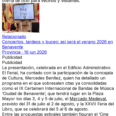
oferta de ocio para vecinos y visitantes.
Relacionado
Conciertos, tardeos y buceo: así será el verano 2026 en
Benavente
Provincia
·
16 jun 2026
Publicidad
Publicidad
La presentación, celebrada en el
Edificio Administrativo
El Ferial
, ha contado con la participación de la
concejala
de Cultura, Mercedes Benítez
, quien ha detallado un
programa en el que sobresalen citas ya consolidadas
como el
IX Certamen Internacional de Bandas de Música
‘Ciudad de Benavente’
, que tendrá lugar en la
Plaza
Mayor los días 3, 4 y 5 de julio
, el
Mercado Medieval
,
previsto del
31 de julio al 2 de agosto
, y la
XXVII Feria del
Libro
, que se celebrará del
5 al 8 de agosto
.
Entre las propuestas estivales también figuran el
‘Cine