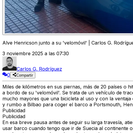
Alve Henricson junto a su 'velomóvil' | Carlos G. Rodrígu
3 noviembre 2025 a las 07:30
Carlos G. Rodríguez
0
Compartir
Miles de kilómetros en sus piernas, más de 20 países o h
a bordo de su 'velomóvil'
. Se trata de un
vehículo de trac
mucho mayores que una bicicleta al uso
y con la ventaj
y rumbo a Bilbao para coger el barco a Portsmouth, Henr
Publicidad
Publicidad
En esa breve pausa antes de seguir su larga travesía,
ati
usar barco cuando tengo que ir de Suecia al continente o 