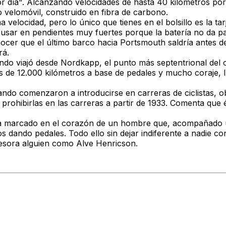
r día".
Alcanzando velocidades de hasta 40 kilómetros por
o velomóvil, construido en fibra de carbono.
elocidad, pero lo único que tienes en el bolsillo es la tar
o usar en pendientes muy fuertes porque la batería no da 
er que el último barco hacia Portsmouth saldría antes de
rá.
ndo viajó desde Nordkapp, el punto más septentrional del c
más de 12.000 kilómetros a base de pedales y mucho coraje,
l
uando comenzaron a introducirse en carreras de ciclistas, o
 prohibirlas en las carreras a partir de 1933.
Comenta que él
a marcado en el corazón de un hombre que, acompañado úni
ros dando pedales.
Todo ello sin dejar indiferente a nadie 
atesora alguien como Alve Henricson.