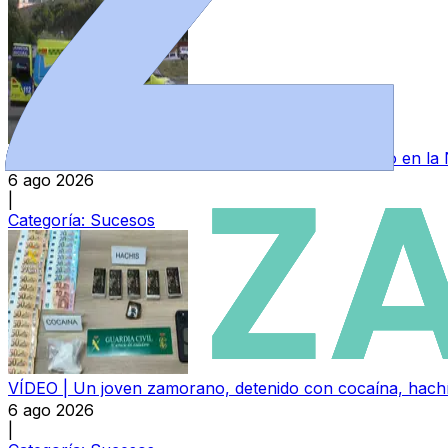
Dos heridos tras colisionar un camión y un turismo en la
6 ago 2026
|
Categoría:
Sucesos
VÍDEO | Un joven zamorano, detenido con cocaína, hachís
6 ago 2026
|