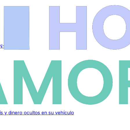
 N-525
 y dinero ocultos en su vehículo