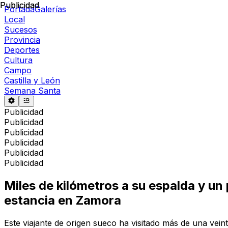
Publicidad
Publicidad
Portada
Galerías
Local
Sucesos
Provincia
Deportes
Cultura
Campo
Castilla y León
Semana Santa
Publicidad
Publicidad
Publicidad
Publicidad
Publicidad
Publicidad
Miles de kilómetros a su espalda y un
estancia en Zamora
Este viajante de origen sueco ha visitado más de una vein