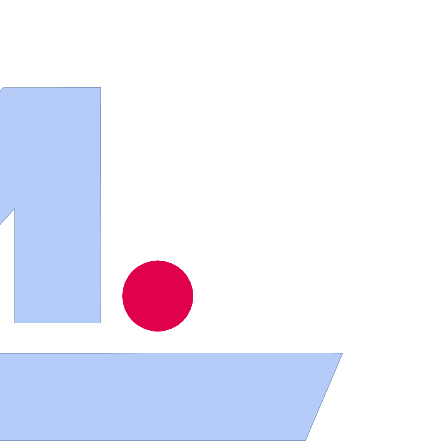
ios
.
contra su voluntad