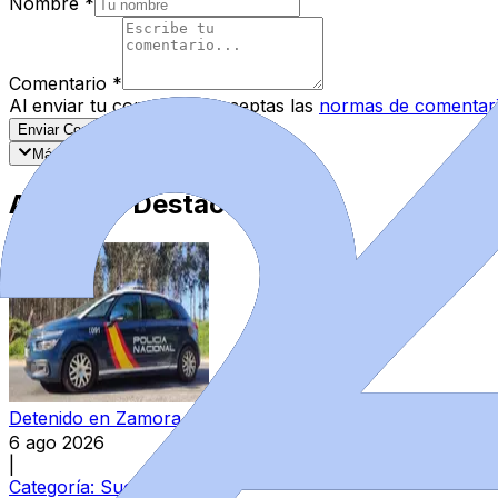
Nombre
*
Comentario
*
Al enviar tu comentario, aceptas las
normas de comentar
Enviar Comentario
Más recientes
Mejor valorados
Artículos Destacados
Detenido en Zamora por agredir a su pareja y reternerla 
6 ago 2026
|
Categoría:
Sucesos