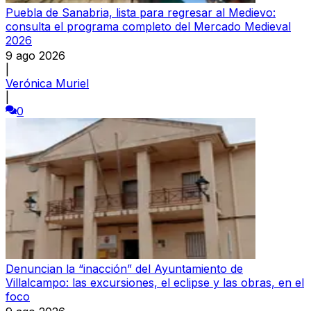
Puebla de Sanabria, lista para regresar al Medievo:
consulta el programa completo del Mercado Medieval
2026
9 ago 2026
|
Verónica Muriel
|
0
Denuncian la “inacción” del Ayuntamiento de
Villalcampo: las excursiones, el eclipse y las obras, en el
foco