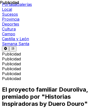
Publicidad
Publicidad
Portada
Galerías
Local
Sucesos
Provincia
Deportes
Cultura
Campo
Castilla y León
Semana Santa
Publicidad
Publicidad
Publicidad
Publicidad
Publicidad
Publicidad
El proyecto familiar Douroliva,
premiado por "Historias
Inspiradoras by Duero Douro"