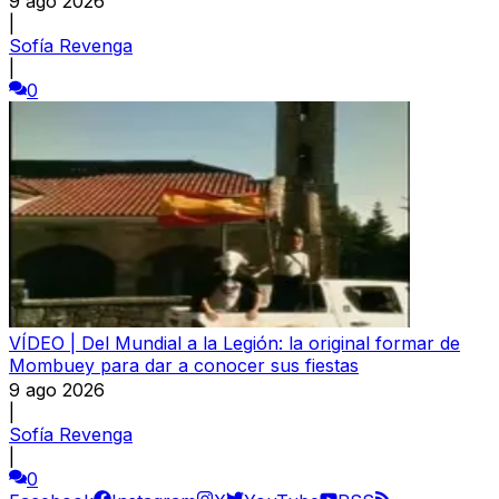
9 ago 2026
|
Sofía Revenga
|
0
VÍDEO | Del Mundial a la Legión: la original formar de
Mombuey para dar a conocer sus fiestas
9 ago 2026
|
Sofía Revenga
|
0