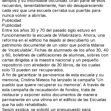
tiempos y su insondable oscuridad. Gran parte de esos
recuerdos, lamentablemente,
han ido desapareciendo
cada vez que una escuela cerraba sus puertas para
nunca volver a abrirlas.
Publicidad
Publicidad
Entre los años 30 y 70 del pasado siglo estuvo en
funcionamiento la escuela de Villabrázaro
. Ahora, una
reforma en el edificio ha dejado al descubierto un
patrimonio documental de un valor que podría tildarse
de 'incalculable'. Fichas de alumnado de los
años 30, 40
y 60,
boletines de
calificaciones de alumnas,
sobres con
cartas dirigidas a la maestra nacional
y un pequeño
repositorio con alrededor de 30 libros, de los cuales
solo 13 pueden ser recuperados.
A fin de garantizar la pervivencia de esta escuela y su
memoria,
Cristina Mateos ha lanzado la campaña 'Un
pueblo que quiere recuperar su memoria
'. A través de
esta campaña de recaudación de fondos, trata de
restaurar y
exponer estos documentos de manera
permanente en una vitrina
en el edificio de las Escuelas
que ha sido rehabilitado.
Según explica,
se solicitó un presupuesto para