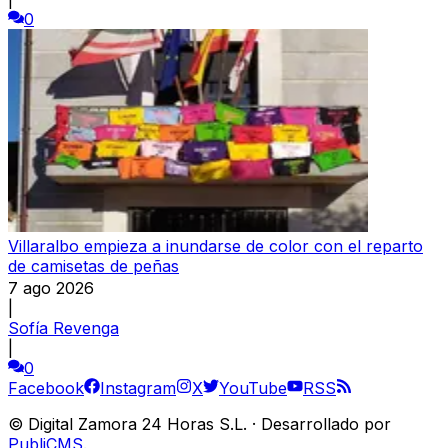
0
Villaralbo empieza a inundarse de color con el reparto
de camisetas de peñas
7 ago 2026
|
Sofía Revenga
|
0
Facebook
Instagram
X
YouTube
RSS
©
Digital Zamora 24 Horas S.L.
·
Desarrollado por
PubliCMS
.