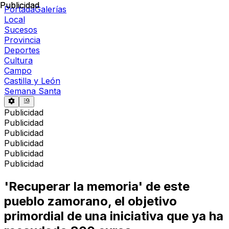
Publicidad
Publicidad
Portada
Galerías
Local
Sucesos
Provincia
Deportes
Cultura
Campo
Castilla y León
Semana Santa
Publicidad
Publicidad
Publicidad
Publicidad
Publicidad
Publicidad
'Recuperar la memoria' de este
pueblo zamorano, el objetivo
primordial de una iniciativa que ya ha