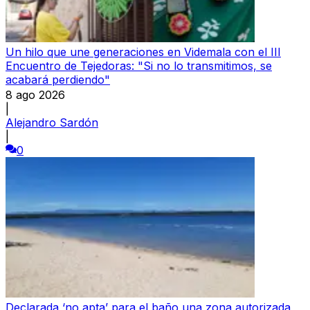
Un hilo que une generaciones en Videmala con el III
Encuentro de Tejedoras: "Si no lo transmitimos, se
acabará perdiendo"
8 ago 2026
|
Alejandro Sardón
|
0
Declarada ‘no apta’ para el baño una zona autorizada