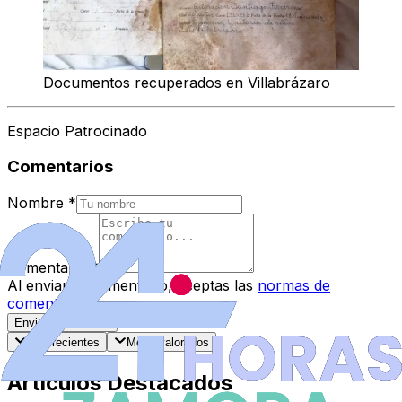
Documentos recuperados en Villabrázaro
Espacio Patrocinado
Comentarios
Nombre
*
Comentario
*
Al enviar tu comentario, aceptas las
normas de
comentarios
.
Enviar Comentario
Más recientes
Mejor valorados
Artículos Destacados